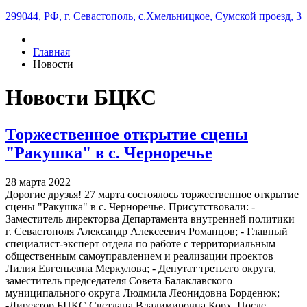
299044, РФ, г. Севастополь, с.Хмельницкое, Сумской проезд, 3
Главная
Новости
Новости БЦКС
Торжественное открытие сцены
"Ракушка" в с. Черноречье
28 марта 2022
Дорогие друзья! 27 марта состоялось торжественное открытие
сцены "Ракушка" в с. Черноречье. Присутствовали: -
Заместитель директорва Департамента внутренней политики
г. Севастополя Александр Алексеевич Романцов; - Главный
специалист-эксперт отдела по работе с территориальным
общественным самоуправлением и реализации проектов
Лилия Евгеньевна Меркулова; - Депутат третьего округа,
заместитель председателя Совета Балаклавского
муниципального округа Людмила Леонидовна Борденюк;
-Директор БЦКС Светлана Владимировна Корх. После