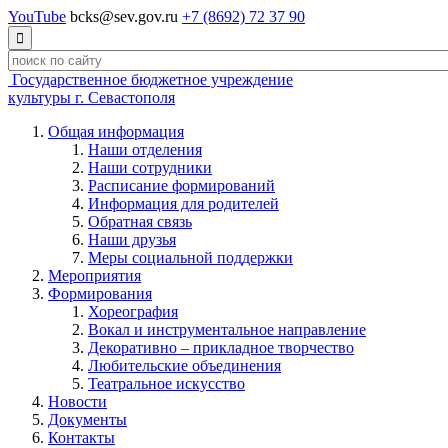
YouTube
bcks@sev.gov.ru
+7 (8692) 72 37 90

Государственное бюджетное учреждение
культуры г. Севастополя
Общая информация
Наши отделения
Наши сотрудники
Расписание формирований
Информация для родителей
Обратная связь
Наши друзья
Меры социальной поддержки
Мероприятия
Формирования
Хореография
Вокал и инструментальное направление
Декоративно – прикладное творчество
Любительские объединения
Театральное искусство
Новости
Документы
Контакты