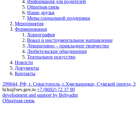
Информация для родителей
Обратная связь
Наши друзья
Меры социальной поддержки
Мероприятия
Формирования
Хореография
Вокал и инструментальное направление
Декоративно – прикладное творчество
Любительские объединения
Театральное искусство
Новости
Документы
Контакты
299044, РФ, г. Севастополь, с.Хмельницкое, Сумской проезд, 3
bcks@sev.gov.ru
+7 (8692) 72 37 90
development and support by Beliyadm
Обратная связь