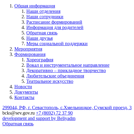
Общая информация
Наши отделения
Наши сотрудники
Расписание формирований
Информация для родителей
Обратная связь
Наши друзья
Меры социальной поддержки
Мероприятия
Формирования
Хореография
Вокал и инструментальное направление
Декоративно – прикладное творчество
Любительские объединения
Театральное искусство
Новости
Документы
Контакты
299044, РФ, г. Севастополь, с.Хмельницкое, Сумской проезд, 3
bcks@sev.gov.ru
+7 (8692) 72 37 90
development and support by Beliyadm
Обратная связь