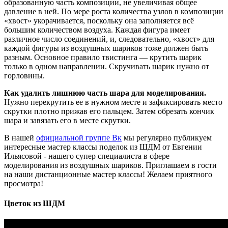
образованную часть композиции, не увеличивая общее
давление в ней. По мере роста количества узлов в композиции
«хвост» укорачивается, поскольку она заполняется всё
большим количеством воздуха. Каждая фигура имеет
различное число соединений, и, следовательно, «хвост» для
каждой фигуры из воздушных шариков тоже должен быть
разным. Основное правило твистинга — крутить шарик
только в одном направлении. Скручивать шарик нужно от
горловины.
Как удалить лишнюю часть шара для моделирования.
Нужно перекрутить ее в нужном месте и зафиксировать место
скрутки плотно прижав его пальцем. Затем обрезать кончик
шара и завязать его в месте скрутки.
В нашей
официальной группе Вк
мы регулярно публикуем
интересные мастер классы поделок из ШДМ от Евгении
Ильясовой - нашего супер специалиста в сфере
моделирования из воздушных шариков. Приглашаем в гости
на наши дистанционные мастер классы! Желаем приятного
просмотра!
Цветок из ШДМ