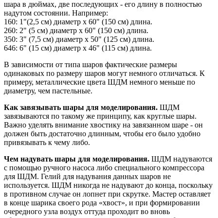
шара в дюймах, две последующих - его длину в полностью
надутом состоянии. Например:
160: 1"(2,5 см) диаметр х 60" (150 см) длина.
260: 2" (5 см) диаметр х 60" (150 см) длина.
350: 3" (7,5 см) диаметр х 50" (125 см) длина.
646: 6" (15 см) диаметр х 46" (115 см) длина.
В зависимости от типа шаров фактические размеры
одинаковых по размеру шаров могут немного отличаться. К
примеру, металлические цвета ШДМ немного меньше по
диаметру, чем пастельные.
Как завязывать шары для моделирования.
ШДМ
завязываются по такому же принципу, как круглые шары.
Важно уделять внимание хвостику на завязанном шаре - он
должен быть достаточно длинным, чтобы его было удобно
привязывать к чему либо.
Чем надувать шары для моделирования.
ШДМ надуваются
с помощью ручного насоса либо специального компрессора
для ШДМ. Гелий для надувания данных шаров не
используется. ШДМ никогда не надувают до конца, поскольку
в противном случае он лопнет при скрутке. Мастер оставляет
в конце шарика своего рода «хвост», и при формировании
очередного узла воздух оттуда проходит во вновь