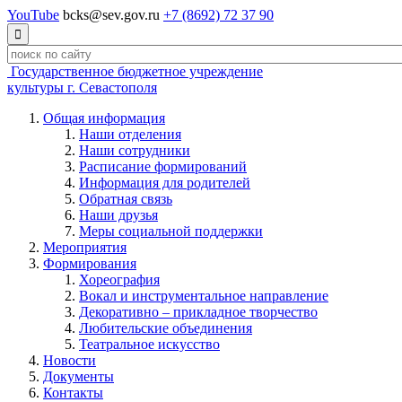
YouTube
bcks@sev.gov.ru
+7 (8692) 72 37 90

Государственное бюджетное учреждение
культуры г. Севастополя
Общая информация
Наши отделения
Наши сотрудники
Расписание формирований
Информация для родителей
Обратная связь
Наши друзья
Меры социальной поддержки
Мероприятия
Формирования
Хореография
Вокал и инструментальное направление
Декоративно – прикладное творчество
Любительские объединения
Театральное искусство
Новости
Документы
Контакты