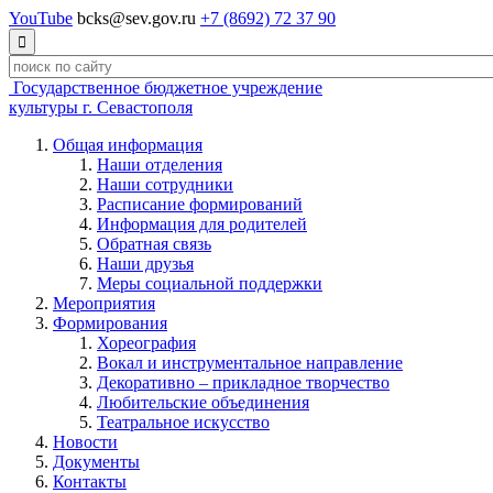
YouTube
bcks@sev.gov.ru
+7 (8692) 72 37 90

Государственное бюджетное учреждение
культуры г. Севастополя
Общая информация
Наши отделения
Наши сотрудники
Расписание формирований
Информация для родителей
Обратная связь
Наши друзья
Меры социальной поддержки
Мероприятия
Формирования
Хореография
Вокал и инструментальное направление
Декоративно – прикладное творчество
Любительские объединения
Театральное искусство
Новости
Документы
Контакты