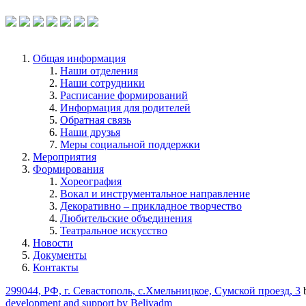
Общая информация
Наши отделения
Наши сотрудники
Расписание формирований
Информация для родителей
Обратная связь
Наши друзья
Меры социальной поддержки
Мероприятия
Формирования
Хореография
Вокал и инструментальное направление
Декоративно – прикладное творчество
Любительские объединения
Театральное искусство
Новости
Документы
Контакты
299044, РФ, г. Севастополь, с.Хмельницкое, Сумской проезд, 3
development and support by Beliyadm