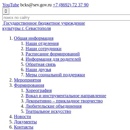
YouTube
bcks@sev.gov.ru
+7 (8692) 72 37 90

Государственное бюджетное учреждение
культуры г. Севастополя
Общая информация
Наши отделения
Наши сотрудники
Расписание формирований
Информация для родителей
Обратная связь
Наши друзья
Меры социальной поддержки
Мероприятия
Формирования
Хореография
Вокал и инструментальное направление
Декоративно – прикладное творчество
Любительские объединения
Театральное искусство
Новости
Документы
Контакты