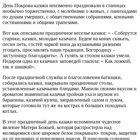
День Покрова казаки неизменно праздновали в станицах
необычно торжественно, с молебнами о живых, с панихидами
по душам умерших, с общественными собраниями, конными
состязаниями и общими трапезами.
Вот как описывали праздничное веселье казаки: « - Соберутся
старики, казаки, молодые казачата. Будем на конях скакать,
песни петь, гостей чаркой вина да кушаньями разными
угощать, прославлять наши традиции, Богородицу –
заступницу благодарить». А гулять за столом казаки умели.
Недаром одна из казачьих заповедей гласила: « Как ложкой,
так и шашкой».
После праздничной службы и благословения батюшки,
собирались казаки, накрывали праздничные столы,
установленные казачьими блюдами. Манили своими вкусом и
ароматом знаменитая казачья тройная уха и шулюм из
баранины, казачий кулеш, заправленный салом и луком,
которые готовили тут же на кострах в больших походных
котлах.
В этот праздничный день казаки вспоминали чудесное
явление Матери Божьей, которая распростерла над
молящимися свое широкое белое покрывало- покров, защитив
их от видимых и невидимых врагов. В народном сознании