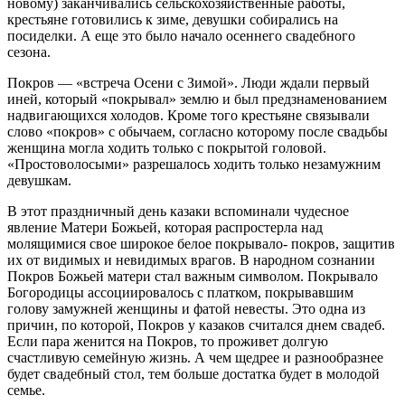
новому) заканчивались сельскохозяйственные работы,
крестьяне готовились к зиме, девушки собирались на
посиделки. А еще это было начало осеннего свадебного
сезона.
Покров — «встреча Осени с Зимой». Люди ждали первый
иней, который «покрывал» землю и был предзнаменованием
надвигающихся холодов. Кроме того крестьяне связывали
слово «покров» с обычаем, согласно которому после свадьбы
женщина могла ходить только с покрытой головой.
«Простоволосыми» разрешалось ходить только незамужним
девушкам.
В этот праздничный день казаки вспоминали чудесное
явление Матери Божьей, которая распростерла над
молящимися свое широкое белое покрывало- покров, защитив
их от видимых и невидимых врагов. В народном сознании
Покров Божьей матери стал важным символом. Покрывало
Богородицы ассоциировалось с платком, покрывавшим
голову замужней женщины и фатой невесты. Это одна из
причин, по которой, Покров у казаков считался днем свадеб.
Если пара женится на Покров, то проживет долгую
счастливую семейную жизнь. А чем щедрее и разнообразнее
будет свадебный стол, тем больше достатка будет в молодой
семье.