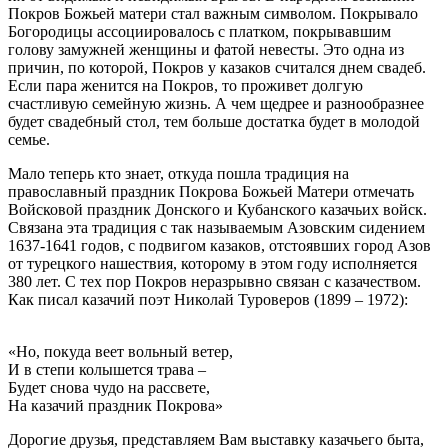
Покров Божьей матери стал важным символом. Покрывало
Богородицы ассоциировалось с платком, покрывавшим
голову замужней женщины и фатой невесты. Это одна из
причин, по которой, Покров у казаков считался днем свадеб.
Если пара женится на Покров, то проживет долгую
счастливую семейную жизнь. А чем щедрее и разнообразнее
будет свадебный стол, тем больше достатка будет в молодой
семье.
Мало теперь кто знает, откуда пошла традиция на
православный праздник Покрова Божьей Матери отмечать
Войсковой праздник Донского и Кубанского казачьих войск.
Связана эта традиция с так называемым Азовским сидением
1637-1641 годов, с подвигом казаков, отстоявших город Азов
от турецкого нашествия, которому в этом году исполняется
380 лет. С тех пор Покров неразрывно связан с казачеством.
Как писал казачий поэт Николай Туроверов (1899 – 1972):
«Но, покуда веет вольный ветер,
И в степи колышется трава –
Будет снова чудо на рассвете,
На казачий праздник Покрова»
Дорогие друзья, представляем Вам выставку казачьего быта,