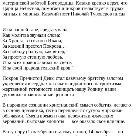
материнской заботой Богородицы. Казаки крепко верят, что
Царица Небесная, помогает и покровительствует в трудах
ратных и мирных. Казачий поэт Николай Туроверов писал:
И на ранней заре, средь тумана,
Как молитва звучали слова:
За Христа, за святого Ивана,
За казачий престол Покрова…
За свободу родную, как ветер,
За простую степную любовь,
И за всех православных на свете,
И за свой прародительский кров."
Покров Пречистой Девы стал казачьему братству залогом
укрепления в сердцах казачьих подлинного патриотизма,
жертвенной готовности защищать нашу Родину, наши
духовные православные ценности.
В народном сознании христианский смысл события, легшего
в основу праздника, тесно переплелся с сугубо мирскими
обычаями. Смена времен года, пережитки языческих
верований, бытовые хлопоты — все оказало свое влияние.
В эту пору (1 октября по старому стилю, 14 октября — по