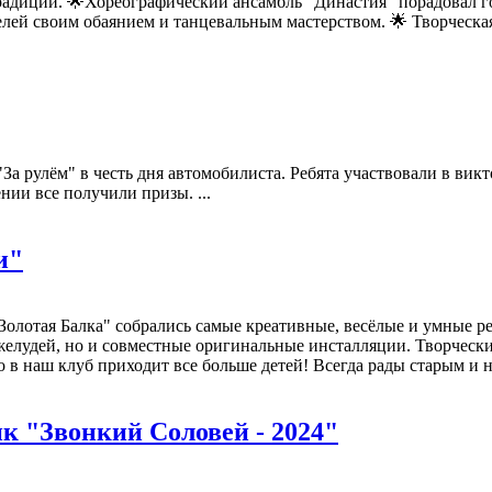
 традиций. 🌟Хореографический ансамбль "Династия" порадовал
лей своим обаянием и танцевальным мастерством. 🌟 Творческа
"За рулём" в честь дня автомобилиста. Ребята участвовали в ви
нии все получили призы. ...
и"
 "Золотая Балка" собрались самые креативные, весёлые и умные р
желудей, но и совместные оригинальные инсталляции. Творчески
о в наш клуб приходит все больше детей! Всегда рады старым и н
к "Звонкий Соловей - 2024"