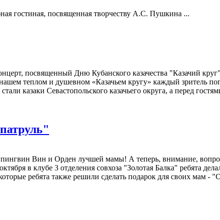
бная гостиная, посвященная творчеству А.С. Пушкина ...
концерт, посвященный Дню Кубанского казачества "Казачий круг
 нашем теплом и душевном «Казачьем кругу» каждый зритель пог
стали казаки Севастопольского казачьего округа, а перед гос
 патруль"
ингвин Вин и Орден лучшей мамы! А теперь, внимание, вопрос!
 октября в клубе 3 отделения совхоза "Золотая Балка" ребята д
которые ребята также решили сделать подарок для своих мам - 