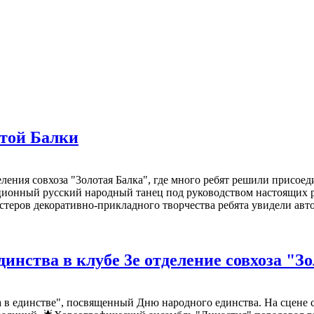
отой Балки
еления совхоза "3олотая Балка", где много ребят решили присое
диционный русский народный танец под руководством настоящих
астеров декоративно-прикладного творчества ребята увидели ав
нства в клубе 3е отделение совхоза "Зо
в единстве", посвященный Дню народного единства. На сцене с