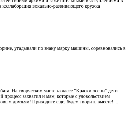
 гостей своими яркими и зажигательными выступлениями в
я коллаборация вокально-развивающего кружка
кторине, угадывали по знаку марку машины, соревновались в
ебята. На творческом мастер-классе "Краски осени" дети
й процесс захватил и мам, которые с удовольствием
овым друзьям! Приходите еще, будем творить вместе! ...