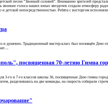
к детской песни "Звонкий соловей". Вниманию зрителей предста
звонкие голоса наших юных звездочек создали атмосферу радос
 и детской непосредственностью. Ребята с восторгом исполняли
тца
о и душевно. Традиционный мастер-класс был посвящён Дню отц
п ...
ополь", посвященная 70-летию Гимна го
для 3-го и 7-го классов школы 36, посвященные Дню гимна горо
Затем, разделившись на две команды, на скорость собирали стро
 очарование"