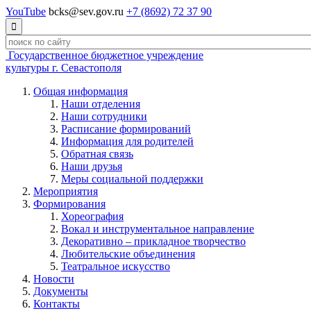
YouTube
bcks@sev.gov.ru
+7 (8692) 72 37 90

Государственное бюджетное учреждение
культуры г. Севастополя
Общая информация
Наши отделения
Наши сотрудники
Расписание формирований
Информация для родителей
Обратная связь
Наши друзья
Меры социальной поддержки
Мероприятия
Формирования
Хореография
Вокал и инструментальное направление
Декоративно – прикладное творчество
Любительские объединения
Театральное искусство
Новости
Документы
Контакты