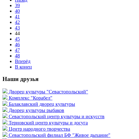
39
40
41
42
43
44
45
46
47
48
Вперёд
В конец
Наши друзья
Дворец культуры "Севастопольский"
Комплекс "Корабел"
Балаклавский дворец культуры
Дворец культуры рыбаков
Севастопольский центр культуры и искусств
Терновский центр культуры и досуга
Центр народного творчества
Севастопольский филиал БФ "Живое дыхание"