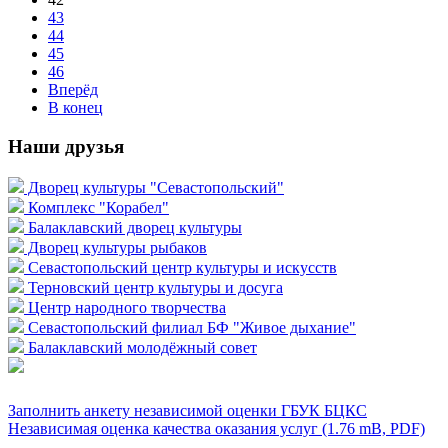
43
44
45
46
Вперёд
В конец
Наши друзья
Дворец культуры "Севастопольский"
Комплекс "Корабел"
Балаклавский дворец культуры
Дворец культуры рыбаков
Севастопольский центр культуры и искусств
Терновский центр культуры и досуга
Центр народного творчества
Севастопольский филиал БФ "Живое дыхание"
Балаклавский молодёжный совет
Заполнить анкету независимой оценки ГБУК БЦКС
Независимая оценка качества оказания услуг (1.76 mB, PDF)