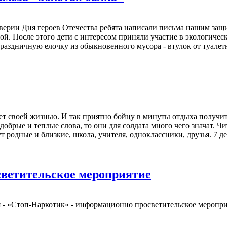
еддверии Дня героев Отечества ребята написали письма нашим з
. После этого дети с интересом приняли участие в экологическ
 праздничную елочку из обыкновенного мусора - втулок от туалет
ует своей жизнью. И так приятно бойцу в минуты отдыха получит
– добрые и теплые слова, то они для солдата много чего значат. 
т родные и близкие, школа, учителя, одноклассники, друзья. 7 д
ветительское мероприятие
ая - «Стоп-Наркотик» - информационно просветительское меропри