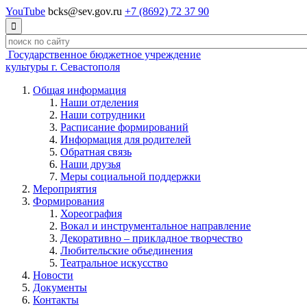
YouTube
bcks@sev.gov.ru
+7 (8692) 72 37 90

Государственное бюджетное учреждение
культуры г. Севастополя
Общая информация
Наши отделения
Наши сотрудники
Расписание формирований
Информация для родителей
Обратная связь
Наши друзья
Меры социальной поддержки
Мероприятия
Формирования
Хореография
Вокал и инструментальное направление
Декоративно – прикладное творчество
Любительские объединения
Театральное искусство
Новости
Документы
Контакты