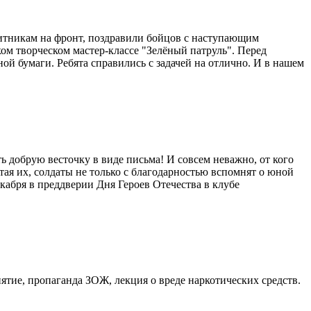
ащитникам на фронт, поздравили бойцов с наступающим
ом творческом мастер-классе "Зелёный патруль". Перед
ной бумаги. Ребята справились с задачей на отлично. И в нашем
ь добрую весточку в виде письма! И совсем неважно, от кого
Читая их, солдаты не только с благодарностью вспомнят о юной
екабря в преддверии Дня Героев Отечества в клубе
ятие, пропаганда ЗОЖ, лекция о вреде наркотических средств.