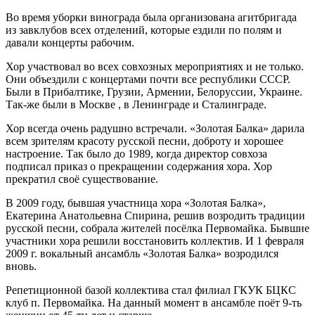
Во время уборки винограда была организована агитбригада
из завклубов всех отделений, которые ездили по полям и
давали концерты рабочим.
Хор участвовал во всех совхозных мероприятиях и не только.
Они объездили с концертами почти все республики СССР.
Были в Прибалтике, Грузии, Армении, Белоруссии, Украине.
Так-же были в Москве , в Ленинграде и Сталинграде.
Хор всегда очень радушно встречали. «Золотая Балка» дарила
всем зрителям красоту русской песни, доброту и хорошее
настроение. Так было до 1989, когда директор совхоза
подписал приказ о прекращении содержания хора. Хор
прекратил своё существование.
В 2009 году, бывшая участница хора «Золотая Балка»,
Екатерина Анатольевна Спирина, решив возродить традиции
русской песни, собрала жителей посёлка Первомайка. Бывшие
участники хора решили восстановить коллектив. И 1 февраля
2009 г. вокальный ансамбль «Золотая Балка» возродился
вновь.
Репетиционной базой коллектива стал филиал ГКУК БЦКС
клуб п. Первомайка. На данный момент в ансамбле поёт 9-ть