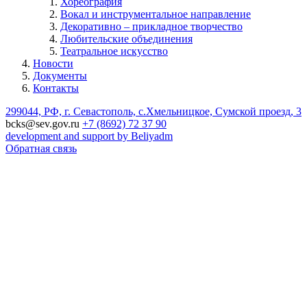
Хореография
Вокал и инструментальное направление
Декоративно – прикладное творчество
Любительские объединения
Театральное искусство
Новости
Документы
Контакты
299044, РФ, г. Севастополь, с.Хмельницкое, Сумской проезд, 3
bcks@sev.gov.ru
+7 (8692) 72 37 90
development and support by Beliyadm
Обратная связь