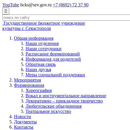
YouTube
bcks@sev.gov.ru
+7 (8692) 72 37 90

Государственное бюджетное учреждение
культуры г. Севастополя
Общая информация
Наши отделения
Наши сотрудники
Расписание формирований
Информация для родителей
Обратная связь
Наши друзья
Меры социальной поддержки
Мероприятия
Формирования
Хореография
Вокал и инструментальное направление
Декоративно – прикладное творчество
Любительские объединения
Театральное искусство
Новости
Документы
Контакты