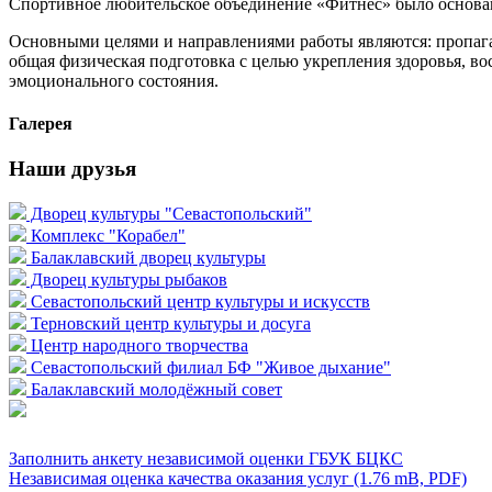
Спортивное любительское объединение «Фитнес» было основан
Основными целями и направлениями работы являются: пропаган
общая физическая подготовка с целью укрепления здоровья, во
эмоционального состояния.
Галерея
Наши друзья
Дворец культуры "Севастопольский"
Комплекс "Корабел"
Балаклавский дворец культуры
Дворец культуры рыбаков
Севастопольский центр культуры и искусств
Терновский центр культуры и досуга
Центр народного творчества
Севастопольский филиал БФ "Живое дыхание"
Балаклавский молодёжный совет
Заполнить анкету независимой оценки ГБУК БЦКС
Независимая оценка качества оказания услуг (1.76 mB, PDF)