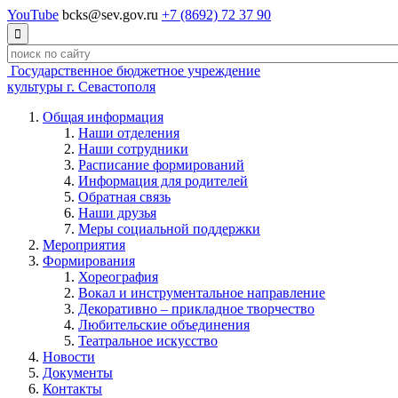
YouTube
bcks@sev.gov.ru
+7 (8692) 72 37 90

Государственное бюджетное учреждение
культуры г. Севастополя
Общая информация
Наши отделения
Наши сотрудники
Расписание формирований
Информация для родителей
Обратная связь
Наши друзья
Меры социальной поддержки
Мероприятия
Формирования
Хореография
Вокал и инструментальное направление
Декоративно – прикладное творчество
Любительские объединения
Театральное искусство
Новости
Документы
Контакты