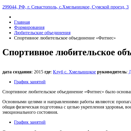
299044, РФ, г. Севастополь, с.Хмельницкое, Сумской проезд, 3
Главная
Формирования
Любительские объединения
Спортивное любительское объединение «Фитнес»
Спортивное любительское об
дата создания
: 2015
где
:
Клуб с. Хмельницкое
руководитель
:
Д
График занятий
Спортивное любительское объединение «Фитнес» было основан
Основными целями и направлениями работы являются: пропаган
общая физическая подготовка с целью укрепления здоровья, во
эмоционального состояния.
График занятий