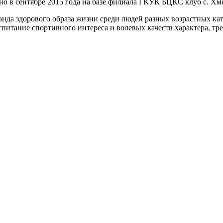
о в сентябре 2015 года на базе филиала ГКУК БЦКС клуб с. Хм
да здорового образа жизни среди людей разных возрастных кат
спитание спортивного интереса и волевых качеств характера, тр