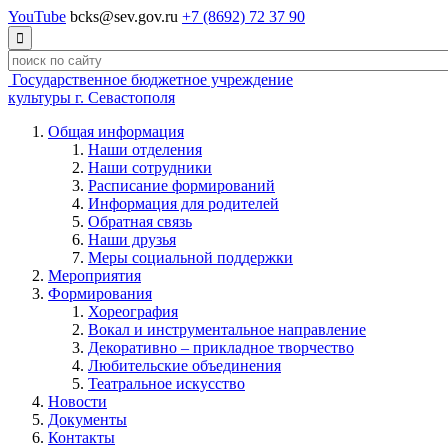
YouTube
bcks@sev.gov.ru
+7 (8692) 72 37 90

Государственное бюджетное учреждение
культуры г. Севастополя
Общая информация
Наши отделения
Наши сотрудники
Расписание формирований
Информация для родителей
Обратная связь
Наши друзья
Меры социальной поддержки
Мероприятия
Формирования
Хореография
Вокал и инструментальное направление
Декоративно – прикладное творчество
Любительские объединения
Театральное искусство
Новости
Документы
Контакты