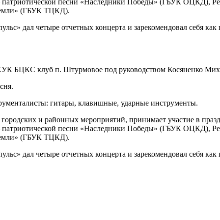
 – патриотической песни «Наследники Победы» (ГБУК ОЦКД), Р
Земли» (ГБУК ТЦКД).
пульс» дал четыре отчетных концерта и зарекомендовал себя ка
ГКУК БЦКС клуб п. Штурмовое под руководством Косяненко Мих
сня.
трументалисты: гитары, клавишные, ударные инструменты.
 городских и районных мероприятий, принимает участие в пра
 – патриотической песни «Наследники Победы» (ГБУК ОЦКД), Р
Земли» (ГБУК ТЦКД).
пульс» дал четыре отчетных концерта и зарекомендовал себя ка