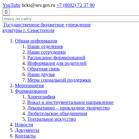
YouTube
bcks@sev.gov.ru
+7 (8692) 72 37 90

Государственное бюджетное учреждение
культуры г. Севастополя
Общая информация
Наши отделения
Наши сотрудники
Расписание формирований
Информация для родителей
Обратная связь
Наши друзья
Меры социальной поддержки
Мероприятия
Формирования
Хореография
Вокал и инструментальное направление
Декоративно – прикладное творчество
Любительские объединения
Театральное искусство
Новости
Документы
Контакты