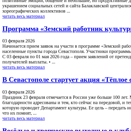
позитивные эмоции, общение и небольшие, но продуктивные д
украшением социальных сетей и сайта Балаклавской централи
хореографических коллективов ...
читать весь материал
Программа «Земский работник культуры
03 февраля 2026
Начинается прием заявок на участи в программе «Земский рабо
населенные пункты города Севастополя. Участники программы
С 03 февраля по 01 мая 2026 года – прием заявлений от претенд
получателей выплаты. • ...
читать весь материал
В Севастополе стартует акция «Тёплое 
03 февраля 2026
Праздник 23 февраля отмечается в России уже больше 100 лет.
благодарности адресованы и тем, кто сейчас на передовой, и т
которую проводит Департамент культуры. Ее цель – передать 
что их помнят, ...
читать весь материал
Весёлые и творческие выходные в клу