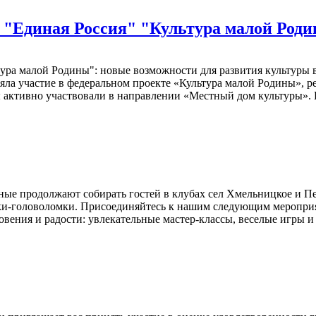
 "Единая Россия" "Культура малой Роди
тура малой Родины": новые возможности для развития культуры
ла участие в федеральном проекте «Культура малой Родины», ре
 активно участвовали в направлении «Местный дом культуры». 
ые продолжают собирать гостей в клубах сел Хмельницкое и П
ки-головоломки. Присоединяйтесь к нашим следующим мероприят
вения и радости: увлекательные мастер-классы, веселые игры и