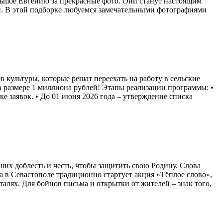
льшое Евгению за прекрасные фото. Они станут настоящим
й. В этой подборке любуемся замечательными фотографиями
 культуры, которые решат переехать на работу в сельские
размере 1 миллиона рублей! Этапы реализации программы: •
нке заявок. • До 01 июня 2026 года – утверждение списка
ших доблесть и честь, чтобы защитить свою Родину. Слова
ка в Севастополе традиционно стартует акция «Тёплое слово»,
лях. Для бойцов письма и открытки от жителей – знак того,