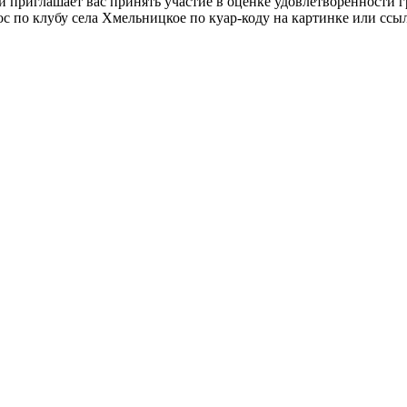
и приглашает вас принять участие в оценке удовлетворенности
ос по клубу села Хмельницкое по куар-коду на картинке или сс