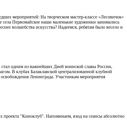
едших мероприятий: На творческом мастер-классе «Лесовичок»
бе села Первомайское наши маленькие художники занимались
снее волшебства искусства? Надеемся, ребятам было весело и
к стал одним из важнейших Дней воинской славы России,
агом. В клубах Балаклавской централизованной клубной
ю освобождения Ленинграда. Участникам мероприятия
х проекта "Киноклуб". Напоминаем, вход на сеансы абсолютно