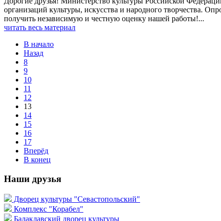
Дорогие друзья! Министерство культуры Российской Федераци
организаций культуры, искусства и народного творчества. Опр
получить независимую и честную оценку нашей работы!...
читать весь материал
В начало
Назад
8
9
10
11
12
13
14
15
16
17
Вперёд
В конец
Наши друзья
Дворец культуры "Севастопольский"
Комплекс "Корабел"
Балаклавский дворец культуры