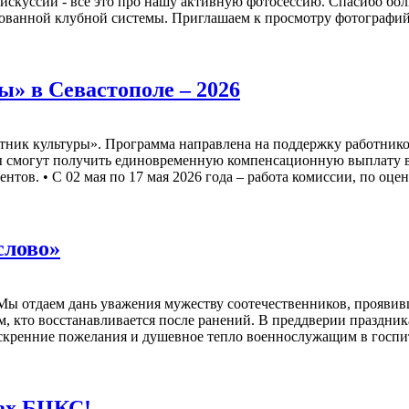
искуссии - все это про нашу активную фотосессию. Спасибо бо
зованной клубной системы. Приглашаем к просмотру фотографи
» в Севастополе – 2026
тник культуры». Программа направлена на поддержку работников
 смогут получить единовременную компенсационную выплату в 
ентов. • С 02 мая по 17 мая 2026 года – работа комиссии, по оце
слово»
 Мы отдаем дань уважения мужеству соотечественников, проявив
ем, кто восстанавливается после ранений. В преддверии праздни
искренние пожелания и душевное тепло военнослужащим в госпита
бах БЦКС!