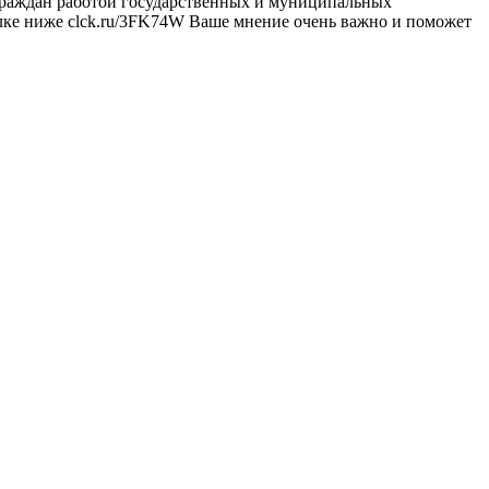
 граждан работой государственных и муниципальных
ылке ниже clck.ru/3FK74W Ваше мнение очень важно и поможет