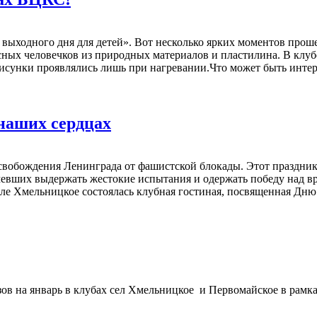
выходного дня для детей». Вот несколько ярких моментов прош
есных человечков из природных материалов и пластилина. В клу
сунки проявлялись лишь при нагревании.Что может быть интере
наших сердцах
освобождения Ленинграда от фашистской блокады. Этот праздни
евших выдержать жестокие испытания и одержать победу над вр
еле Хмельницкое состоялась клубная гостиная, посвященная Дн
в на январь в клубах сел Хмельницкое и Первомайское в рамка