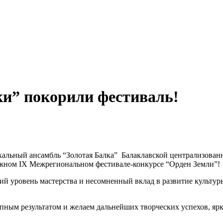
ки” покорили фестиваль!
кальный ансамбль “Золотая Балка” Балаклавской централизован
тижном IX Межрегиональном фестивале-конкурсе “Орден Земли”!
ий уровень мастерства и несомненный вклад в развитие культур
епным результатом и желаем дальнейших творческих успехов, я