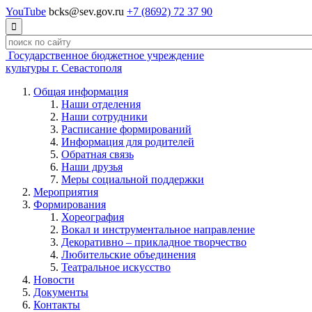
YouTube
bcks@sev.gov.ru
+7 (8692) 72 37 90

Государственное бюджетное учреждение
культуры г. Севастополя
Общая информация
Наши отделения
Наши сотрудники
Расписание формирований
Информация для родителей
Обратная связь
Наши друзья
Меры социальной поддержки
Мероприятия
Формирования
Хореография
Вокал и инструментальное направление
Декоративно – прикладное творчество
Любительские объединения
Театральное искусство
Новости
Документы
Контакты