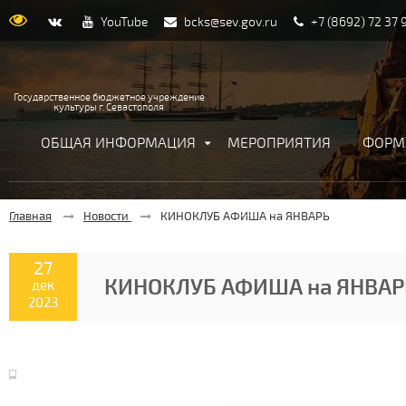
YouTube
bcks@sev.gov.ru
+7 (8692) 72 37 
Государственное бюджетное учреждение
культуры г. Севастополя
ОБЩАЯ ИНФОРМАЦИЯ
МЕРОПРИЯТИЯ
ФОРМ
299044, РФ, г. Севастополь, с.
Главная
Новости
КИНОКЛУБ АФИША на ЯНВАРЬ
27
КИНОКЛУБ АФИША на ЯНВАР
дек
2023