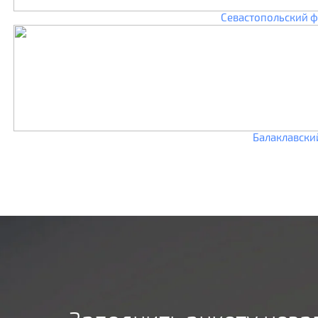
Севастопольский ф
Балаклавски