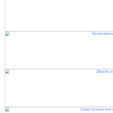
Балаклавск
Дворец к
Севастопольский 