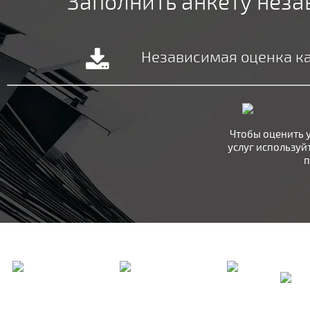
Заполнить анкету нез
Независимая оценка кач
Чтобы оценить 
услуг используй
п