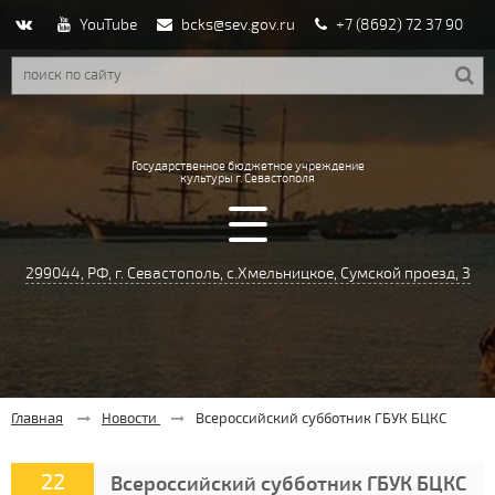
YouTube
bcks@sev.gov.ru
+7 (8692) 72 37 90

Государственное бюджетное учреждение
культуры г. Севастополя
299044, РФ, г. Севастополь, с.Хмельницкое, Сумской проезд, 3
Главная
Новости
Всероссийский субботник ГБУК БЦКС
22
Всероссийский субботник ГБУК БЦКС