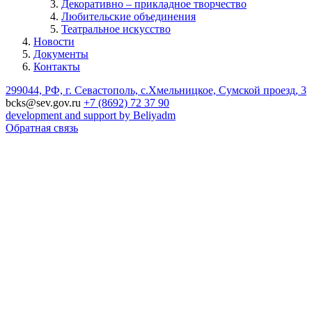
Декоративно – прикладное творчество
Любительские объединения
Театральное искусство
Новости
Документы
Контакты
299044, РФ, г. Севастополь, с.Хмельницкое, Сумской проезд, 3
bcks@sev.gov.ru
+7 (8692) 72 37 90
development and support by Beliyadm
Обратная связь