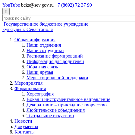
YouTube
bcks@sev.gov.ru
+7 (8692) 72 37 90

Государственное бюджетное учреждение
культуры г. Севастополя
Общая информация
Наши отделения
Наши сотрудники
Расписание формирований
Информация для родителей
Обратная связь
Наши друзья
Меры социальной поддержки
Мероприятия
Формирования
Хореография
Вокал и инструментальное направление
Декоративно – прикладное творчество
Любительские объединения
Театральное искусство
Новости
Документы
Контакты