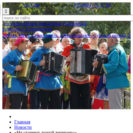
YouTube
bcks@sev.gov.ru
+7 (8692) 72 37 90

Государственное бюджетное учреждение
культуры г. Севастополя
299044, РФ, г. Севастополь, с.Хмельницкое, Сумской проезд, 3
Главная
Новости
«Не стареют душой ветераны»