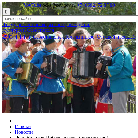
YouTube
bcks@sev.gov.ru
+7 (8692) 72 37 90

Государственное бюджетное учреждение
культуры г. Севастополя
299044, РФ, г. Севастополь, с.Хмельницкое, Сумской проезд, 3
Главная
Новости
День Великой Победы в селе Хмельницкое!