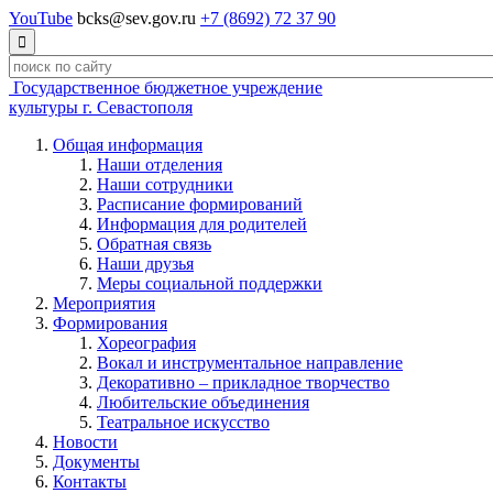
YouTube
bcks@sev.gov.ru
+7 (8692) 72 37 90

Государственное бюджетное учреждение
культуры г. Севастополя
Общая информация
Наши отделения
Наши сотрудники
Расписание формирований
Информация для родителей
Обратная связь
Наши друзья
Меры социальной поддержки
Мероприятия
Формирования
Хореография
Вокал и инструментальное направление
Декоративно – прикладное творчество
Любительские объединения
Театральное искусство
Новости
Документы
Контакты