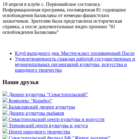
19 апреля в клубе с. Первомайское состоялась
Информационная программа, посвященная 81 годовщине
освобождения Балаклавы от немецко-фашистских
захватчиков. Зрителям была представлена историческая
справка, а после документальные видео хроники "81
освобождения Балаклавы"
Клуб выходного дня. Мастер-класс посвященный Пасхе
Удовлетворенность граждан работой государственных и
муниципальных организаций культуры, искусства и
народного творчества
Наши друзья
Дворец культуры "Севастопольский"
Комплекс "Корабел"
Балаклавский дворец культуры
Дворец культуры рыбаков
Севастопольский центр культуры и искусств
Терновский центр культуры и досуга
Центр народного творчества
Севастопольский филиал БФ "Живое дыхание"