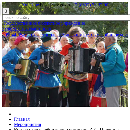
YouTube
bcks@sev.gov.ru
+7 (8692) 72 37 90

Государственное бюджетное учреждение
культуры г. Севастополя
299044, РФ, г. Севастополь, с.Хмельницкое, Сумской проезд, 3
Главная
Мероприятия
Встреча, посвящённая дню рождения А.С. Пушкина