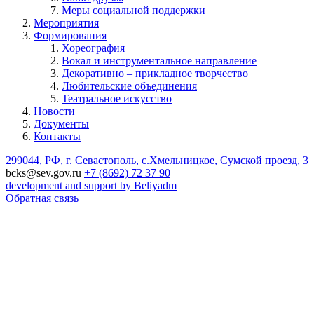
Меры социальной поддержки
Мероприятия
Формирования
Хореография
Вокал и инструментальное направление
Декоративно – прикладное творчество
Любительские объединения
Театральное искусство
Новости
Документы
Контакты
299044, РФ, г. Севастополь, с.Хмельницкое, Сумской проезд, 3
bcks@sev.gov.ru
+7 (8692) 72 37 90
development and support by Beliyadm
Обратная связь