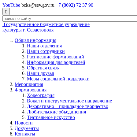
YouTube
bcks@sev.gov.ru
+7 (8692) 72 37 90

Государственное бюджетное учреждение
культуры г. Севастополя
Общая информация
Наши отделения
Наши сотрудники
Расписание формирований
Информация для родителей
Обратная связь
Наши друзья
Меры социальной поддержки
Мероприятия
Формирования
Хореография
Вокал и инструментальное направление
Декоративно – прикладное творчество
Любительские объединения
Театральное искусство
Новости
Документы
Контакты