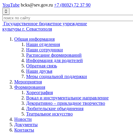
YouTube
bcks@sev.gov.ru
+7 (8692) 72 37 90

Государственное бюджетное учреждение
культуры г. Севастополя
Общая информация
Наши отделения
Наши сотрудники
Расписание формирований
Информация для родителей
Обратная связь
Наши друзья
Меры социальной поддержки
Мероприятия
Формирования
Хореография
Вокал и инструментальное направление
Декоративно – прикладное творчество
Любительские объединения
Театральное искусство
Новости
Документы
Контакты