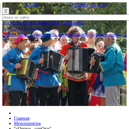
YouTube
bcks@sev.gov.ru
+7 (8692) 72 37 90

Государственное бюджетное учреждение
культуры г. Севастополя
299044, РФ, г. Севастополь, с.Хмельницкое, Сумской проезд, 3
Главная
Мероприятия
"сОроки - сорОки"