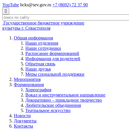
YouTube
bcks@sev.gov.ru
+7 (8692) 72 37 90

Государственное бюджетное учреждение
культуры г. Севастополя
Общая информация
Наши отделения
Наши сотрудники
Расписание формирований
Информация для родителей
Обратная связь
Наши друзья
Меры социальной поддержки
Мероприятия
Формирования
Хореография
Вокал и инструментальное направление
Декоративно – прикладное творчество
Любительские объединения
Театральное искусство
Новости
Документы
Контакты