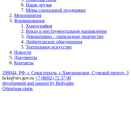
Наши друзья
Меры социальной поддержки
Мероприятия
Формирования
Хореография
Вокал и инструментальное направление
Декоративно – прикладное творчество
Любительские объединения
Театральное искусство
Новости
Документы
Контакты
299044, РФ, г. Севастополь, с.Хмельницкое, Сумской проезд, 3
bcks@sev.gov.ru
+7 (8692) 72 37 90
development and support by Beliyadm
Обратная связь