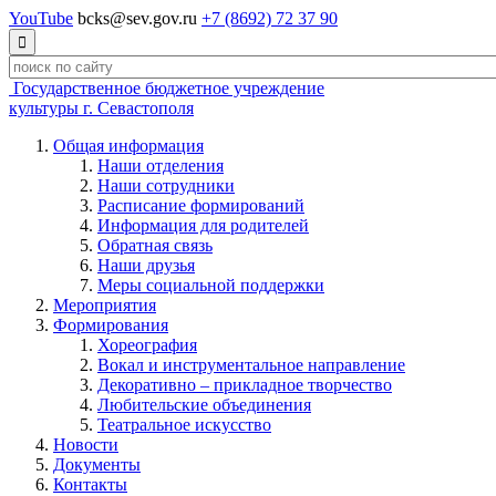
YouTube
bcks@sev.gov.ru
+7 (8692) 72 37 90

Государственное бюджетное учреждение
культуры г. Севастополя
Общая информация
Наши отделения
Наши сотрудники
Расписание формирований
Информация для родителей
Обратная связь
Наши друзья
Меры социальной поддержки
Мероприятия
Формирования
Хореография
Вокал и инструментальное направление
Декоративно – прикладное творчество
Любительские объединения
Театральное искусство
Новости
Документы
Контакты