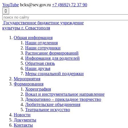
YouTube
bcks@sev.gov.ru
+7 (8692) 72 37 90

Государственное бюджетное учреждение
культуры г. Севастополя
Общая информация
Наши отделения
Наши сотрудники
Расписание формирований
Информация для родителей
Обратная связь
Наши друзья
Меры социальной поддержки
Мероприятия
Формирования
Хореография
Вокал и инструментальное направление
Декоративно – прикладное творчество
Любительские объединения
Театральное искусство
Новости
Документы
Контакты