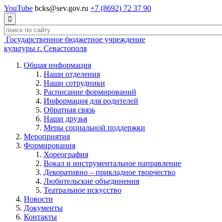
YouTube
bcks@sev.gov.ru
+7 (8692) 72 37 90

Государственное бюджетное учреждение
культуры г. Севастополя
Общая информация
Наши отделения
Наши сотрудники
Расписание формирований
Информация для родителей
Обратная связь
Наши друзья
Меры социальной поддержки
Мероприятия
Формирования
Хореография
Вокал и инструментальное направление
Декоративно – прикладное творчество
Любительские объединения
Театральное искусство
Новости
Документы
Контакты