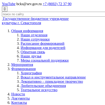
YouTube
bcks@sev.gov.ru
+7 (8692) 72 37 90

Государственное бюджетное учреждение
культуры г. Севастополя
Общая информация
Наши отделения
Наши сотрудники
Расписание формирований
Информация для родителей
Обратная связь
Наши друзья
Меры социальной поддержки
Мероприятия
Формирования
Хореография
Вокал и инструментальное направление
Декоративно – прикладное творчество
Любительские объединения
Театральное искусство
Новости
Документы
Контакты