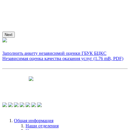
Next
Заполнить анкету независимой оценки ГБУК БЦКС
Независимая оценка качества оказания услуг (1.76 mB, PDF)
Чтобы оценить условия предоставления
услуг используйте QR-код или перейдите
по ссылке.
Общая информация
Наши отделения