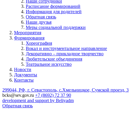
Наши сотрудники
Расписание формирований
Информация для родителей
Обратная связь
Наши друзья
Меры социальной поддержки
Мероприятия
Формирования
Хореография
Вокал и инструментальное направление
Декоративно – прикладное творчество
Любительские объединения
Театральное искусство
Новости
Документы
Контакты
299044, РФ, г. Севастополь, с.Хмельницкое, Сумской проезд, 3
bcks@sev.gov.ru
+7 (8692) 72 37 90
development and support by Beliyadm
Обратная связь