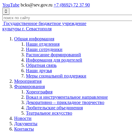
YouTube
bcks@sev.gov.ru
+7 (8692) 72 37 90

Государственное бюджетное учреждение
культуры г. Севастополя
Общая информация
Наши отделения
Наши сотрудники
Расписание формирований
Информация для родителей
Обратная связь
Наши друзья
Меры социальной поддержки
Мероприятия
Формирования
Хореография
Вокал и инструментальное направление
Декоративно – прикладное творчество
Любительские объединения
Театральное искусство
Новости
Документы
Контакты