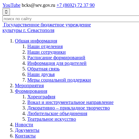
YouTube
bcks@sev.gov.ru
+7 (8692) 72 37 90

Государственное бюджетное учреждение
культуры г. Севастополя
Общая информация
Наши отделения
Наши сотрудники
Расписание формирований
Информация для родителей
Обратная связь
Наши друзья
Меры социальной поддержки
Мероприятия
Формирования
Хореография
Вокал и инструментальное направление
Декоративно – прикладное творчество
Любительские объединения
Театральное искусство
Новости
Документы
Контакты