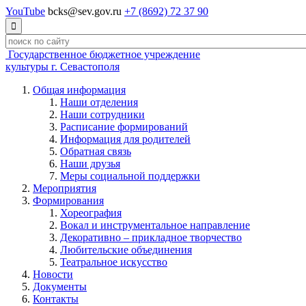
YouTube
bcks@sev.gov.ru
+7 (8692) 72 37 90

Государственное бюджетное учреждение
культуры г. Севастополя
Общая информация
Наши отделения
Наши сотрудники
Расписание формирований
Информация для родителей
Обратная связь
Наши друзья
Меры социальной поддержки
Мероприятия
Формирования
Хореография
Вокал и инструментальное направление
Декоративно – прикладное творчество
Любительские объединения
Театральное искусство
Новости
Документы
Контакты