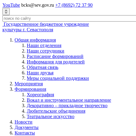
YouTube
bcks@sev.gov.ru
+7 (8692) 72 37 90

Государственное бюджетное учреждение
культуры г. Севастополя
Общая информация
Наши отделения
Наши сотрудники
Расписание формирований
Информация для родителей
Обратная связь
Наши друзья
Меры социальной поддержки
Мероприятия
Формирования
Хореография
Вокал и инструментальное направление
Декоративно – прикладное творчество
Любительские объединения
Театральное искусство
Новости
Документы
Контакты