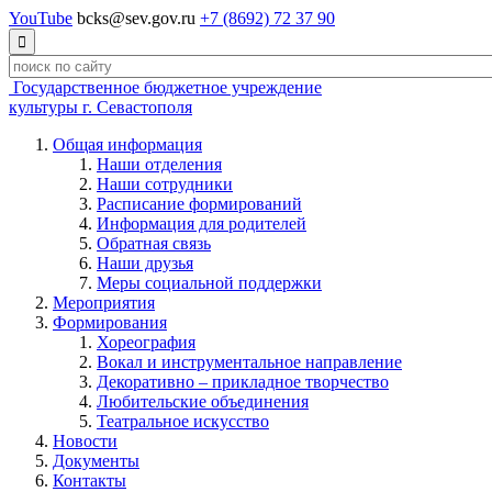
YouTube
bcks@sev.gov.ru
+7 (8692) 72 37 90

Государственное бюджетное учреждение
культуры г. Севастополя
Общая информация
Наши отделения
Наши сотрудники
Расписание формирований
Информация для родителей
Обратная связь
Наши друзья
Меры социальной поддержки
Мероприятия
Формирования
Хореография
Вокал и инструментальное направление
Декоративно – прикладное творчество
Любительские объединения
Театральное искусство
Новости
Документы
Контакты