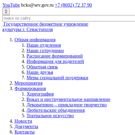
YouTube
bcks@sev.gov.ru
+7 (8692) 72 37 90

Государственное бюджетное учреждение
культуры г. Севастополя
Общая информация
Наши отделения
Наши сотрудники
Расписание формирований
Информация для родителей
Обратная связь
Наши друзья
Меры социальной поддержки
Мероприятия
Формирования
Хореография
Вокал и инструментальное направление
Декоративно – прикладное творчество
Любительские объединения
Театральное искусство
Новости
Документы
Контакты