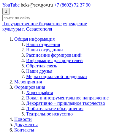
YouTube
bcks@sev.gov.ru
+7 (8692) 72 37 90

Государственное бюджетное учреждение
культуры г. Севастополя
Общая информация
Наши отделения
Наши сотрудники
Расписание формирований
Информация для родителей
Обратная связь
Наши друзья
Меры социальной поддержки
Мероприятия
Формирования
Хореография
Вокал и инструментальное направление
Декоративно – прикладное творчество
Любительские объединения
Театральное искусство
Новости
Документы
Контакты