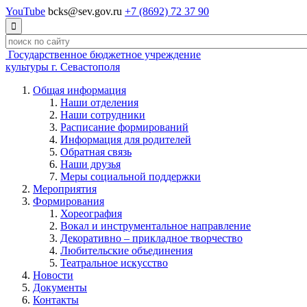
YouTube
bcks@sev.gov.ru
+7 (8692) 72 37 90

Государственное бюджетное учреждение
культуры г. Севастополя
Общая информация
Наши отделения
Наши сотрудники
Расписание формирований
Информация для родителей
Обратная связь
Наши друзья
Меры социальной поддержки
Мероприятия
Формирования
Хореография
Вокал и инструментальное направление
Декоративно – прикладное творчество
Любительские объединения
Театральное искусство
Новости
Документы
Контакты