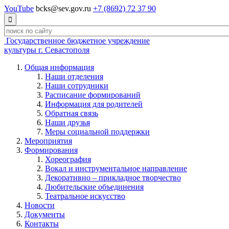
YouTube
bcks@sev.gov.ru
+7 (8692) 72 37 90

Государственное бюджетное учреждение
культуры г. Севастополя
Общая информация
Наши отделения
Наши сотрудники
Расписание формирований
Информация для родителей
Обратная связь
Наши друзья
Меры социальной поддержки
Мероприятия
Формирования
Хореография
Вокал и инструментальное направление
Декоративно – прикладное творчество
Любительские объединения
Театральное искусство
Новости
Документы
Контакты