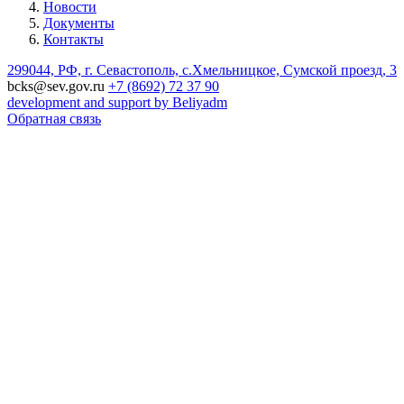
Новости
Документы
Контакты
299044, РФ, г. Севастополь, с.Хмельницкое, Сумской проезд, 3
bcks@sev.gov.ru
+7 (8692) 72 37 90
development and support by Beliyadm
Обратная связь