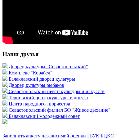
Наши друзья
Дворец культуры "Севастопольский"
Комплекс "Корабел"
Балаклавский дворец культуры
Дворец культуры рыбаков
Севастопольский центр культуры и искусств
Терновский центр культуры и досуга
Центр народного творчества
Севастопольский филиал БФ "Живое дыхание"
Балаклавский молодёжный совет
Заполнить анкету независимой оценки ГБУК БЦКС