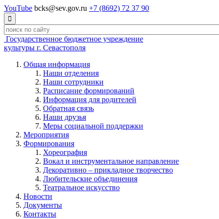
YouTube
bcks@sev.gov.ru
+7 (8692) 72 37 90

Государственное бюджетное учреждение
культуры г. Севастополя
Общая информация
Наши отделения
Наши сотрудники
Расписание формирований
Информация для родителей
Обратная связь
Наши друзья
Меры социальной поддержки
Мероприятия
Формирования
Хореография
Вокал и инструментальное направление
Декоративно – прикладное творчество
Любительские объединения
Театральное искусство
Новости
Документы
Контакты