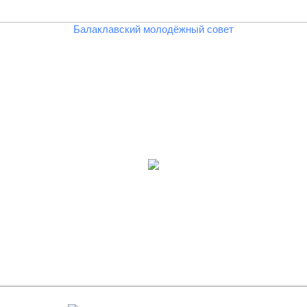
Балаклавский молодёжный совет
ь анкету независимой оценки 
зависимая оценка качества оказания услуг (1.