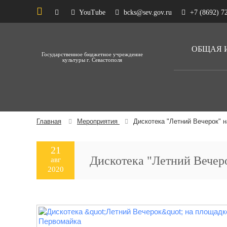
YouTube
bcks@sev.gov.ru
+7 (8692) 72
ОБЩАЯ 
Государственное бюджетное учреждение
культуры г. Севастополя
Главная
Мероприятия
Дискотека "Летний Вечерок" 
21
Дискотека "Летний Вечеро
авг
2020