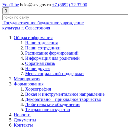
YouTube
bcks@sev.gov.ru
+7 (8692) 72 37 90

Государственное бюджетное учреждение
культуры г. Севастополя
Общая информация
Наши отделения
Наши сотрудники
Расписание формирований
Информация для родителей
Обратная связь
Наши друзья
Меры социальной поддержки
Мероприятия
Формирования
Хореография
Вокал и инструментальное направление
Декоративно – прикладное творчество
Любительские объединения
Театральное искусство
Новости
Документы
Контакты