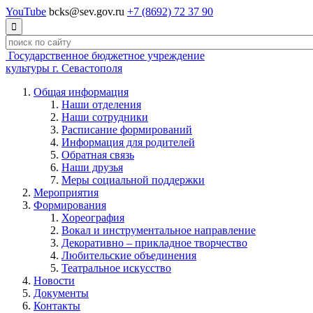
YouTube
bcks@sev.gov.ru
+7 (8692) 72 37 90

Государственное бюджетное учреждение
культуры г. Севастополя
Общая информация
Наши отделения
Наши сотрудники
Расписание формирований
Информация для родителей
Обратная связь
Наши друзья
Меры социальной поддержки
Мероприятия
Формирования
Хореография
Вокал и инструментальное направление
Декоративно – прикладное творчество
Любительские объединения
Театральное искусство
Новости
Документы
Контакты