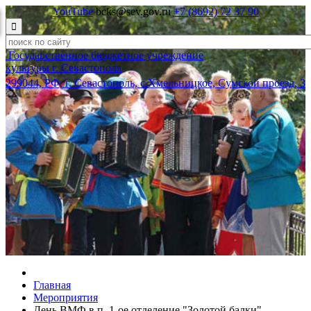
YouTube
bcks@sev.gov.ru
+7 (8692) 72 37 90

Государственное бюджетное учреждение
культуры г. Севастополя
299044, РФ, г. Севастополь, с.Хмельницкое, Сумской проезд, 3
Главная
Мероприятия
День ВМФ в п. 1-ое отделение "Золотой балки"