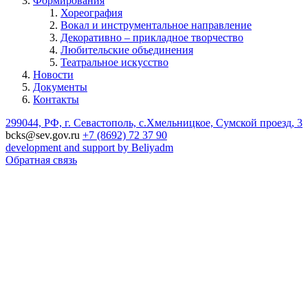
Формирования
Хореография
Вокал и инструментальное направление
Декоративно – прикладное творчество
Любительские объединения
Театральное искусство
Новости
Документы
Контакты
299044, РФ, г. Севастополь, с.Хмельницкое, Сумской проезд, 3
bcks@sev.gov.ru
+7 (8692) 72 37 90
development and support by Beliyadm
Обратная связь