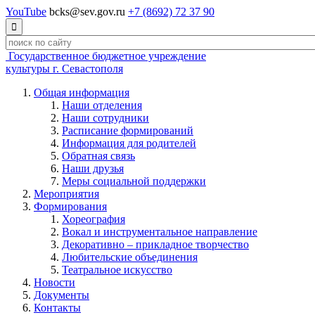
YouTube
bcks@sev.gov.ru
+7 (8692) 72 37 90

Государственное бюджетное учреждение
культуры г. Севастополя
Общая информация
Наши отделения
Наши сотрудники
Расписание формирований
Информация для родителей
Обратная связь
Наши друзья
Меры социальной поддержки
Мероприятия
Формирования
Хореография
Вокал и инструментальное направление
Декоративно – прикладное творчество
Любительские объединения
Театральное искусство
Новости
Документы
Контакты