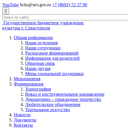
YouTube
bcks@sev.gov.ru
+7 (8692) 72 37 90

Государственное бюджетное учреждение
культуры г. Севастополя
Общая информация
Наши отделения
Наши сотрудники
Расписание формирований
Информация для родителей
Обратная связь
Наши друзья
Меры социальной поддержки
Мероприятия
Формирования
Хореография
Вокал и инструментальное направление
Декоративно – прикладное творчество
Любительские объединения
Театральное искусство
Новости
Документы
Контакты