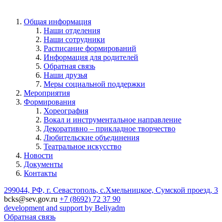
Общая информация
Наши отделения
Наши сотрудники
Расписание формирований
Информация для родителей
Обратная связь
Наши друзья
Меры социальной поддержки
Мероприятия
Формирования
Хореография
Вокал и инструментальное направление
Декоративно – прикладное творчество
Любительские объединения
Театральное искусство
Новости
Документы
Контакты
299044, РФ, г. Севастополь, с.Хмельницкое, Сумской проезд, 3
bcks@sev.gov.ru
+7 (8692) 72 37 90
development and support by Beliyadm
Обратная связь