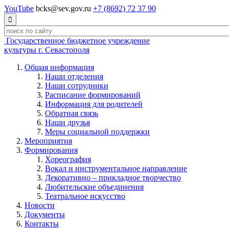
YouTube
bcks@sev.gov.ru
+7 (8692) 72 37 90

Государственное бюджетное учреждение
культуры г. Севастополя
Общая информация
Наши отделения
Наши сотрудники
Расписание формирований
Информация для родителей
Обратная связь
Наши друзья
Меры социальной поддержки
Мероприятия
Формирования
Хореография
Вокал и инструментальное направление
Декоративно – прикладное творчество
Любительские объединения
Театральное искусство
Новости
Документы
Контакты