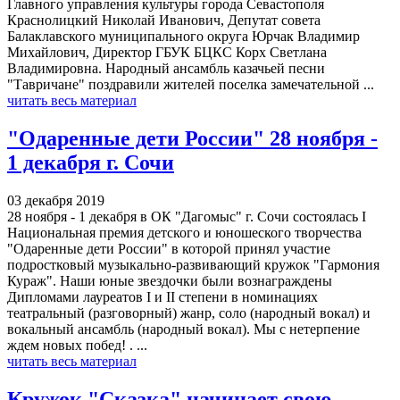
Главного управления культуры города Севастополя
Краснолицкий Николай Иванович, Депутат совета
Балаклавского муниципального округа Юрчак Владимир
Михайлович, Директор ГБУК БЦКС Корх Светлана
Владимировна. Народный ансамбль казачьей песни
"Тавричане" поздравили жителей поселка замечательной ...
читать весь материал
"Одаренные дети России" 28 ноября -
1 декабря г. Сочи
03 декабря 2019
28 ноября - 1 декабря в ОК "Дагомыс" г. Сочи состоялась I
Национальная премия детского и юношеского творчества
"Одаренные дети России" в которой принял участие
подростковый музыкально-развивающий кружок "Гармония
Кураж". Наши юные звездочки были вознаграждены
Дипломами лауреатов I и II степени в номинациях
театральный (разговорный) жанр, соло (народный вокал) и
вокальный ансамбль (народный вокал). Мы с нетерпение
ждем новых побед! . ...
читать весь материал
Кружок "Сказка" начинает свою