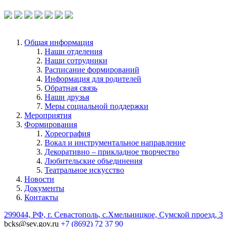
по ссылке.
Общая информация
Наши отделения
Наши сотрудники
Расписание формирований
Информация для родителей
Обратная связь
Наши друзья
Меры социальной поддержки
Мероприятия
Формирования
Хореография
Вокал и инструментальное направление
Декоративно – прикладное творчество
Любительские объединения
Театральное искусство
Новости
Документы
Контакты
299044, РФ, г. Севастополь, с.Хмельницкое, Сумской проезд, 3
bcks@sev.gov.ru
+7 (8692) 72 37 90