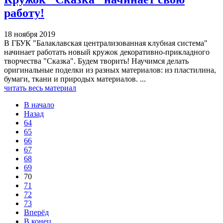
работу!
18 ноября 2019
В ГБУК "Балаклавская централизованная клубная система"
начинает работать новый кружок декоративно-прикладного
творчества "Сказка". Будем творить! Научимся делать
оригинальные поделки из разных материалов: из пластилина,
бумаги, ткани и природых материалов. ...
читать весь материал
В начало
Назад
64
65
66
67
68
69
70
71
72
73
Вперёд
В конец