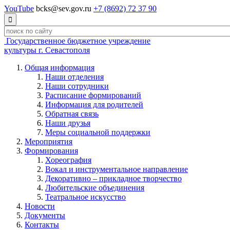
YouTube
bcks@sev.gov.ru
+7 (8692) 72 37 90

Государственное бюджетное учреждение
культуры г. Севастополя
Общая информация
Наши отделения
Наши сотрудники
Расписание формирований
Информация для родителей
Обратная связь
Наши друзья
Меры социальной поддержки
Мероприятия
Формирования
Хореография
Вокал и инструментальное направление
Декоративно – прикладное творчество
Любительские объединения
Театральное искусство
Новости
Документы
Контакты